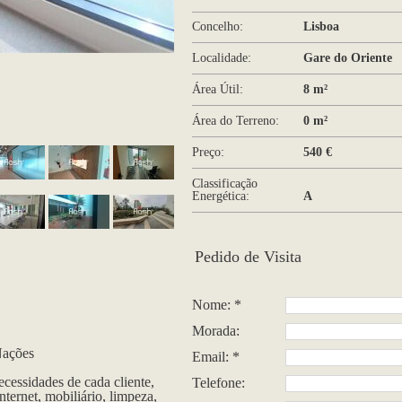
Concelho:
Lisboa
Localidade:
Gare do Oriente
Área Útil:
8 m²
Área do Terreno:
0 m²
Preço:
540 €
Classificação
Energética:
A
Pedido de Visita
Nome: *
Morada:
Nações
Email: *
necessidades de cada cliente,
Telefone:
ternet, mobiliário, limpeza,