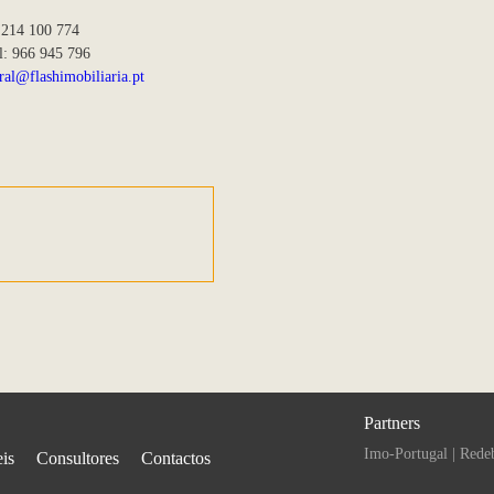
 214 100 774
l: 966 945 796
ral@flashimobiliaria.pt
Partners
Imo-Portugal
|
Rede
is
Consultores
Contactos