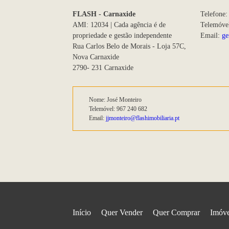
FLASH - Carnaxide
Telefone:
AMI: 12034 | Cada agência é de
Telemóve
propriedade e gestão independente
Email:
ge
Rua Carlos Belo de Morais - Loja 57C,
Nova Carnaxide
2790- 231 Carnaxide
Nome: José Monteiro
Telemóvel: 967 240 682
Email:
jjmonteiro@flashimobiliaria.pt
Início
Quer Vender
Quer Comprar
Imóve