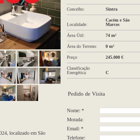
Concelho:
Sintra
Cacém e São
Localidade:
Marcos
Área Útil:
74 m²
Área do Terreno:
0 m²
Preço:
245.000 €
Classificação
Energética:
C
Pedido de Visita
Nome: *
Morada:
Email: *
024, localizado em São
Telefone: