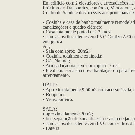
Em edifício com 2 elevadores e arrecadações na
Próximo de Transportes, comércio, Mercadona, Al
Centro de Saúde e dos acessos aos principais eix
• Cozinha e casa de banho totalmente remodela
canalizações) e quadro elétrico;
• Casa totalmente pintada há 2 anos;
• Janelas oscilo-batentes em PVC Cortizo A70 c
energética
A+;
• Sala com aprox. 20m2;
• Cozinha totalmente equipada;
• Gás Natural;
• Arrecadação na cave com aprox. 7m2;
• Ideal para ser a sua nova habitação ou para in
arrendamento.
HALL:
• Aproximadamente 9.50m2 com acesso à sala, c
• Roupeiro;
• Videoporteiro.
SALA:
• aproximadamente 20m2;
• boa separação de zona de estar e zona de jantar
• Janelas oscilo-batentes em PVC com vidros du
• Lareira,