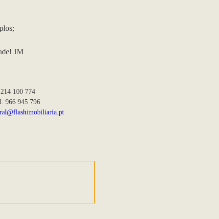
plos;
dade! JM
 214 100 774
l: 966 945 796
ral@flashimobiliaria.pt