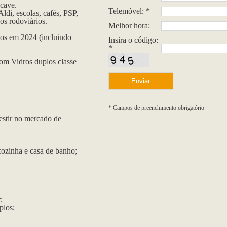
 cave.
Telemóvel: *
di, escolas, cafés, PSP,
os rodoviários.
Melhor hora:
dos em 2024 (incluindo
Insira o código:
*
om Vidros duplos classe
* Campos de preenchimento obrigatório
vestir no mercado de
ozinha e casa de banho;
;
plos;