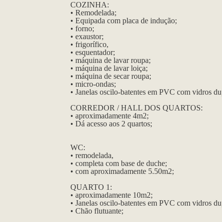
COZINHA:
• Remodelada;
• Equipada com placa de indução;
• forno;
• exaustor;
• frigorífico,
• esquentador;
• máquina de lavar roupa;
• máquina de lavar loiça;
• máquina de secar roupa;
• micro-ondas;
• Janelas oscilo-batentes em PVC com vidros du
CORREDOR / HALL DOS QUARTOS:
• aproximadamente 4m2;
• Dá acesso aos 2 quartos;
WC:
• remodelada,
• completa com base de duche;
• com aproximadamente 5.50m2;
QUARTO 1:
• aproximadamente 10m2;
• Janelas oscilo-batentes em PVC com vidros du
• Chão flutuante;