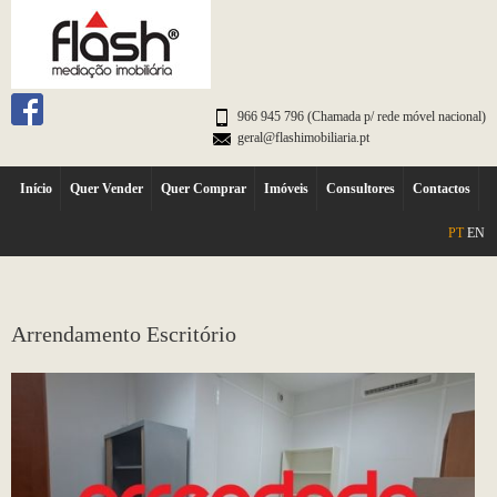
966 945 796 (Chamada p/ rede móvel nacional)
geral@flashimobiliaria.pt
Início
Quer Vender
Quer Comprar
Imóveis
Consultores
Contactos
PT
EN
Arrendamento Escritório