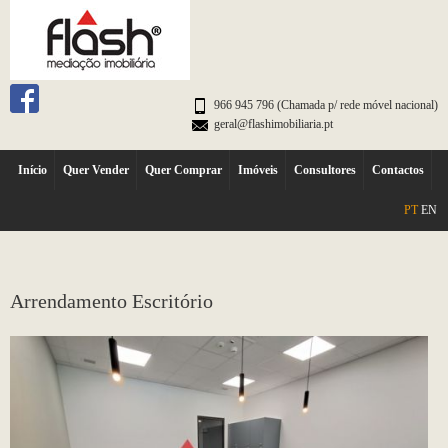
966 945 796 (Chamada p/ rede móvel nacional)
geral@flashimobiliaria.pt
Início
Quer Vender
Quer Comprar
Imóveis
Consultores
Contactos
PT
EN
Arrendamento Escritório