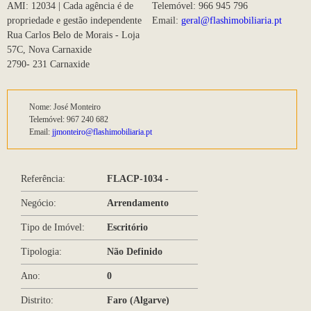
AMI: 12034 | Cada agência é de
Telemóvel: 966 945 796
propriedade e gestão independente
Email:
geral@flashimobiliaria.pt
Rua Carlos Belo de Morais - Loja
57C, Nova Carnaxide
2790- 231 Carnaxide
Nome: José Monteiro
Telemóvel: 967 240 682
Email:
jjmonteiro@flashimobiliaria.pt
Referência:
FLACP-1034 -
Negócio:
Arrendamento
Tipo de Imóvel:
Escritório
Tipologia:
Não Definido
Ano:
0
Distrito:
Faro (Algarve)