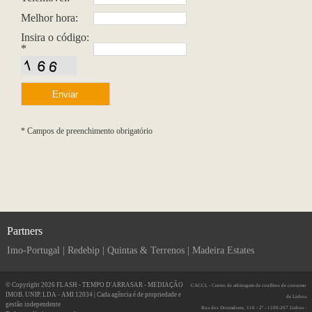
Melhor hora:
Insira o código:
*
* Campos de preenchimento obrigatório
Partners
Imo-Portugal
|
Redebip
|
Quintas & Terrenos
|
Madeira Estates
© Copyright 2026 FLASH - TEMPO D'ARRASAR - MEDIAÇÃO
CACCL - Centro de arbitragem de conflitos de consumo
IMOB. UNIP. LDA - AMI 12034 | Cada agência é de propriedade e
de Lisboa
gestão independente
Rua dos Douradores, 116 - 2º - 1100-207 Lisboa -