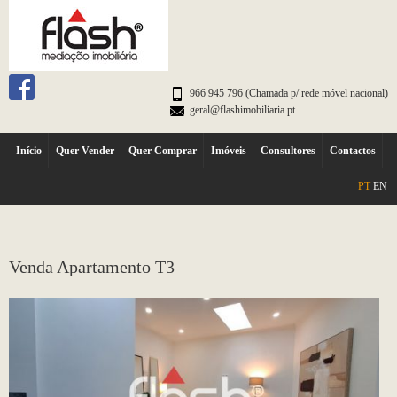
966 945 796 (Chamada p/ rede móvel nacional)
geral@flashimobiliaria.pt
Início
Quer Vender
Quer Comprar
Imóveis
Consultores
Contactos
PT
EN
Venda Apartamento T3