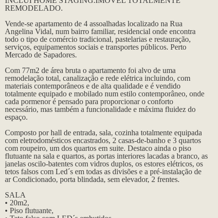
INCLUÍ HOME STAGING.IMÓVEL TOTALMENTE
REMODELADO.
Vende-se apartamento de 4 assoalhadas localizado na Rua
Angelina Vidal, num bairro familiar, residencial onde encontra
todo o tipo de comércio tradicional, pastelarias e restauração,
serviços, equipamentos sociais e transportes públicos. Perto
Mercado de Sapadores.
Com 77m2 de área bruta o apartamento foi alvo de uma
remodelação total, canalização e rede elétrica incluindo, com
materiais contemporâneos e de alta qualidade e é vendido
totalmente equipado e mobilado num estilo contemporâneo, onde
cada pormenor é pensado para proporcionar o conforto
necessário, mas também a funcionalidade e máxima fluidez do
espaço.
Composto por hall de entrada, sala, cozinha totalmente equipada
com eletrodomésticos encastrados, 2 casas-de-banho e 3 quartos
com roupeiro, um dos quartos em suite. Destaco ainda o piso
flutuante na sala e quartos, as portas interiores lacadas a branco, as
janelas oscilo-batentes com vidros duplos, os estores elétricos, os
tetos falsos com Led´s em todas as divisões e a pré-instalação de
ar Condicionado, porta blindada, sem elevador, 2 frentes.
SALA
• 20m2,
• Piso flutuante,