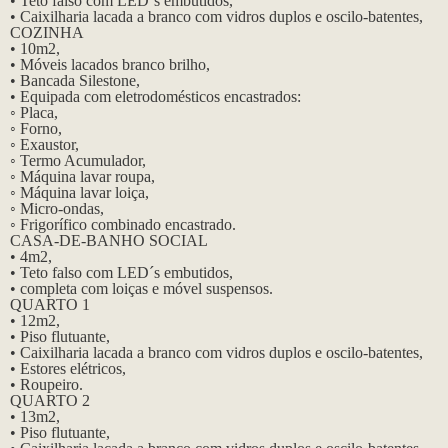
• Teto falso com LED´s embutidos,
• Caixilharia lacada a branco com vidros duplos e oscilo-batentes,
COZINHA
• 10m2,
• Móveis lacados branco brilho,
• Bancada Silestone,
• Equipada com eletrodomésticos encastrados:
◦ Placa,
◦ Forno,
◦ Exaustor,
◦ Termo Acumulador,
◦ Máquina lavar roupa,
◦ Máquina lavar loiça,
◦ Micro-ondas,
◦ Frigorífico combinado encastrado.
CASA-DE-BANHO SOCIAL
• 4m2,
• Teto falso com LED´s embutidos,
• completa com loiças e móvel suspensos.
QUARTO 1
• 12m2,
• Piso flutuante,
• Caixilharia lacada a branco com vidros duplos e oscilo-batentes,
• Estores elétricos,
• Roupeiro.
QUARTO 2
• 13m2,
• Piso flutuante,