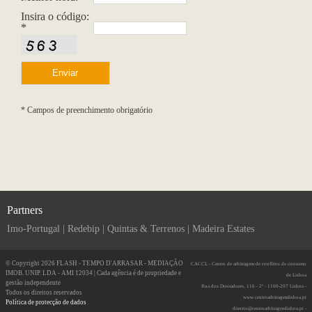
Insira o código:
*
* Campos de preenchimento obrigatório
Partners
Imo-Portugal
|
Redebip
|
Quintas & Terrenos
|
Madeira Estates
© Copyright 2026 FLASH - TEMPO D'ARRASAR - MEDIAÇÃO
CACCL - Centro de arbitragem de conflitos de consumo
IMOB. UNIP. LDA - AMI 12034 | Cada agência é de propriedade e
de Lisboa
gestão independente
Rua dos Douradores, 116 - 2º - 1100-207 Lisboa -
Todos os direitos reservados
www.centroarbitragemlisboa.pt
Política de protecção de dados
director@centroarbitragemlisboa.pt -