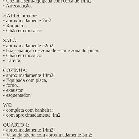
• Cozinha semi-equipada com cerca de 14m2.
• Arrecadação.
HALL/Corredor:
• aproximadamente 7m2.
• Roupeiro;
• Chão em mosaico.
SALA:
• aproximadamente 22m2
• boa separação de zona de estar e zona de jantar.
• Chão em mosaico.
• Lareira;
COZINHA:
• aproximadamente 14m2;
• Equipada com placa,
• forno,
• exaustor,
• esquentador.
WC:
• completa com banheira;
• com aproximadamente 4m2
QUARTO 1:
• aproximadamente 14m2.
• Varanda aberta com aproximadamente 3m2;