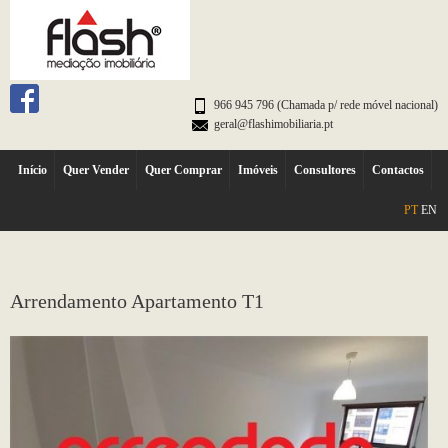
966 945 796 (Chamada p/ rede móvel nacional)
geral@flashimobiliaria.pt
Início
Quer Vender
Quer Comprar
Imóveis
Consultores
Contactos
PT
EN
Arrendamento Apartamento T1