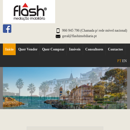
966 945 796 (Chamada p/ rede móvel nacional)
geral@flashimobiliaria.pt
Início
Quer Vender
Quer Comprar
Imóveis
Consultores
Contactos
PT
EN